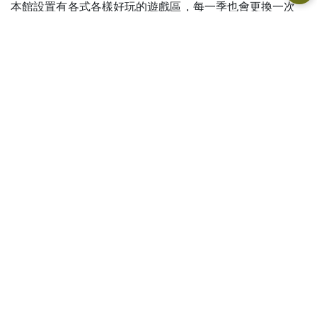
本館設置有各式各樣好玩的遊戲區，每一季也會更換一次
館內主題與戶外主題牆，讓親子們每次進入館內都會有不
同的感覺與體驗，引發孩子們遊戲及探索興趣。館內育兒
設施有哺乳室、三溫飲水機、親子友善廁所、冰箱以及無
障礙階梯，讓家長帶孩子遊戲時，有個舒適、方便以及消
毒乾淨的空間。
【開館資訊】
週二至週六 （上午）
08:30-11:30 / （
下午）
13:30-
16:30
每週一、週日及國定假日休館
【
服務對象】
臺東縣縱谷線區
（
池上、關山、海端、延平、鹿野等
5
鄉
鎮）
0-6
歲（國小前）兒童及其家庭。
【服務內容】