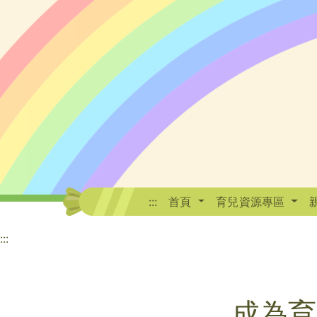
:::
首頁
育兒資源專區
:::
成為育