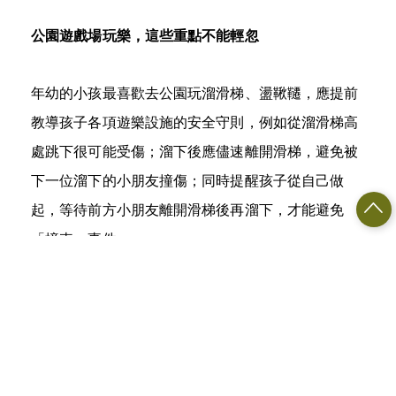
公園遊戲場玩樂，這些重點不能輕忽
年幼的小孩最喜歡去公園玩溜滑梯、盪鞦韆，應提前
教導孩子各項遊樂設施的安全守則，例如從溜滑梯高
處跳下很可能受傷；溜下後應儘速離開滑梯，避免被
下一位溜下的小朋友撞傷；同時提醒孩子從自己做
起，等待前方小朋友離開滑梯後再溜下，才能避免
「撞車」事件。
雖然盪鞦韆「盪高高」刺激又好玩，但高度也要適可
而止，家長最好在旁陪伴守護，避免發生意外。經過