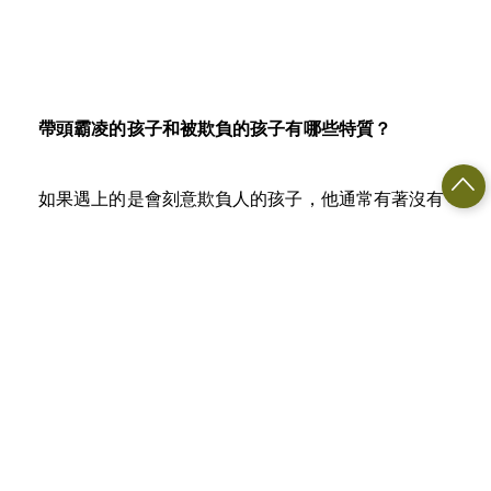
帶頭霸凌的孩子和被欺負的孩子有哪些特質？
如果遇上的是會刻意欺負人的孩子，他通常有著沒有
被好好同理對待的遭遇，因此也無法用同理心對待別
人，此時以暴制暴、打回去，只會加深他的負面情緒
和行為，需要從家庭開始改變才有機會翻轉；而且，
暴力也不是我們希望的
教育
。可以藉此思考的是，怎
樣的孩子容易成為他欺侮的對象呢？