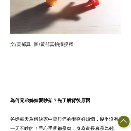
文/黃郁真 圖/黃郁真拍攝授權
為何兄弟姊妹愛吵架？先了解背後原因
爸媽每天為解決家中寶貝們的衝突好煩惱，幾乎沒有
一天不吵的！手心手背都是肉，身為家長真是為難。