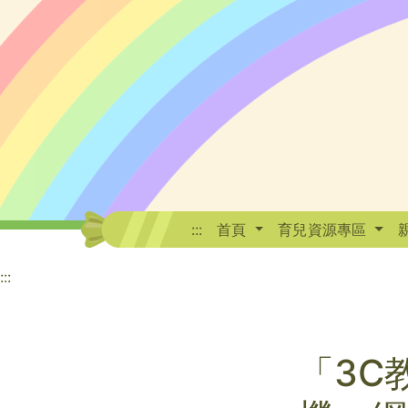
:::
首頁
育兒資源專區
:::
「3C